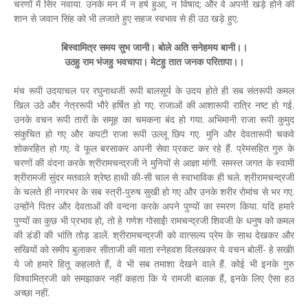
चरणों में सिर नवाया. उनके मन में न हर्ष हुआ, न विषाद; और वे अपनी खड़े होने की
शान से जवान सिंह को भी लजाते हुए सहज स्वभाव से ही उठ खड़े हुए.
बिस्वामित्र समय सुभ जानी। बोले अति सनेहमय बानी।।
उठहु राम भंजहु भवचापा। मेटहु तात जनक परितापा।।
मंच रूपी उदयाचल पर रघुनाथजी रूपी बालसूर्य के उदय होते ही सब संतरूपी कमल
खिल उठे और नेत्ररूपी भौरे हर्षित हो गए. राजाओं की आशारूपी रात्रि नष्ट हो गई.
उनके वचन रूपी तारों के समूह का चमकना बंद हो गया. अभिमानी राजा रूपी कुमुद
संकुचित हो गए और कपटी राजा रूपी उल्लू छिप गए. मुनि और देवतारूपी चकवे
शोकरहित हो गए. वे फूल बरसाकर अपनी सेवा प्रकट कर रहे हैं. प्रेमसहित गुरु के
चरणों की वंदना करके श्रीरामचन्द्रजी ने मुनियों से आज्ञा मांगी. समस्त जगत के स्वामी
श्रीरामजी सुंदर मतवाले श्रेष्ठ हाथी की-सी चाल से स्वाभाविक ही चले. श्रीरामचन्द्रजी
के चलते ही नगरभर के सब स्त्री-पुरुष सुखी हो गए और उनके शरीर रोमांच से भर गए.
उन्होंने पितर और देवताओं की वन्दना करके अपने पुण्यों का स्मरण किया. यदि हमारे
पुण्यों का कुछ भी प्रभाव हो, तो हे गणेश गोसाईं! रामचन्द्रजी शिवजी के धनुष को कमल
की डंडी की भांति तोड़ डालें. श्रीरामचन्द्रजी को वात्सल्य प्रेम के साथ देखकर और
सखियों को समीप बुलाकर सीताजी की माता स्नेहवश विलखकर ये वचन बोलीं- हे सखी!
ये जो हमारे हितू कहलाते हैं, वे भी सब तमाशा देखने वाले हैं. कोई भी इनके गुरु
विश्वामित्रजी को समझाकर नहीं कहता कि ये रामजी बालक हैं, इनके लिए ऐसा हठ
अच्छा नहीं.