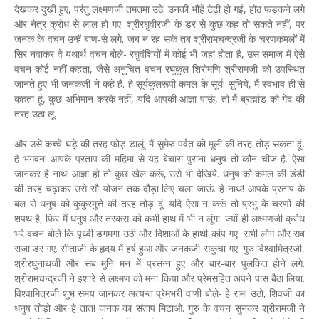
देखकर दुखी हुए, परंतु लक्ष्मणजी तमतमा उठे. उनकी भौंहें टेढ़ी हो गईं, होंठ फड़कने लगे
और नेत्र क्रोध से लाल हो गए. श्रीरघुवीरजी के डर से कुछ कह तो सकते नहीं, पर
जनक के वचन उन्हें बाण-से लगे. जब न रह सके तब श्रीरामचन्द्रजी के चरणकमलों में
सिर नवाकर वे यथार्थ वचन बोले- रघुवंशियों में कोई भी जहां होता है, उस समाज में ऐसे
वचन कोई नहीं कहता, जैसे अनुचित वचन रघुकुल शिरोमणि श्रीरामजी को उपस्थित
जानते हुए भी जनकजी ने कहे हैं. हे सूर्यकुलरूपी कमल के सूर्य! सुनिये, मैं स्वभाव ही से
कहता हूं, कुछ अभिमान करके नहीं, यदि आपकी आज्ञा पाऊं, तो मैं ब्रह्मांड को गेंद की
तरह उठा लूं.
और उसे कच्चे घड़े की तरह फोड़ डालूं. मैं सुमेरु पर्वत को मूली की तरह तोड़ सकता हूं,
हे भगवन! आपके प्रताप की महिमा से यह बेचारा पुराना धनुष तो कौन चीज है. ऐसा
जानकर हे नाथ! आज्ञा हो तो कुछ खेल करूं, उसे भी देखिये. धनुष को कमल की डंडी
की तरह चढ़ाकर उसे सौ योजन तक दौड़ा लिए चला जाऊं. हे नाथ! आपके प्रताप के
बल से धनुष को कुकुरमुत्ते की तरह तोड़ दूं. यदि ऐसा न करूं तो प्रभु के चरणों की
शपथ है, फिर मैं धनुष और तरकस को कभी हाथ में भी न लूंगा. ज्यों ही लक्ष्मणजी क्रोध
भरे वचन बोले कि पृथ्वी डगमगा उठी और दिशाओं के हाथी कांप गए. सभी लोग और सब
राजा डर गए. सीताजी के हृदय में हर्ष हुआ और जनकजी सकुचा गए. गुरु विश्वामित्रजी,
श्रीरघुनाथजी और सब मुनि मन में प्रसन्न हुए और बार-बार पुलकित होने लगे.
श्रीरामचन्द्रजी ने इशारे से लक्ष्मण को मना किया और प्रेमसहित अपने पास बैठा लिया.
विश्वामित्रजी शुभ समय जानकर अत्यन्त प्रेमभरी वाणी बोले- हे राम! उठो, शिवजी का
धनुष तोड़ो और हे तात! जनक का संताप मिटाओ. गुरु के वचन सुनकर श्रीरामजी ने