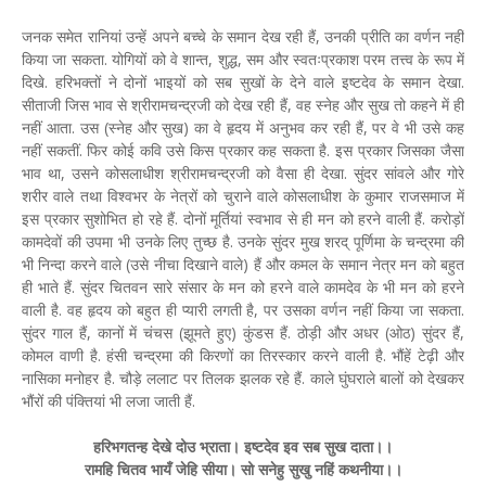
जनक समेत रानियां उन्हें अपने बच्चे के समान देख रही हैं, उनकी प्रीति का वर्णन नहीं
किया जा सकता. योगियों को वे शान्त, शुद्ध, सम और स्वतःप्रकाश परम तत्त्व के रूप में
दिखे. हरिभक्तों ने दोनों भाइयों को सब सुखों के देने वाले इष्टदेव के समान देखा.
सीताजी जिस भाव से श्रीरामचन्द्रजी को देख रही हैं, वह स्नेह और सुख तो कहने में ही
नहीं आता. उस (स्नेह और सुख) का वे हृदय में अनुभव कर रही हैं, पर वे भी उसे कह
नहीं सकतीं. फिर कोई कवि उसे किस प्रकार कह सकता है. इस प्रकार जिसका जैसा
भाव था, उसने कोसलाधीश श्रीरामचन्द्रजी को वैसा ही देखा. सुंदर सांवले और गोरे
शरीर वाले तथा विश्वभर के नेत्रों को चुराने वाले कोसलाधीश के कुमार राजसमाज में
इस प्रकार सुशोभित हो रहे हैं. दोनों मूर्तियां स्वभाव से ही मन को हरने वाली हैं. करोड़ों
कामदेवों की उपमा भी उनके लिए तुच्छ है. उनके सुंदर मुख शरद् पूर्णिमा के चन्द्रमा की
भी निन्दा करने वाले (उसे नीचा दिखाने वाले) हैं और कमल के समान नेत्र मन को बहुत
ही भाते हैं. सुंदर चितवन सारे संसार के मन को हरने वाले कामदेव के भी मन को हरने
वाली है. वह हृदय को बहुत ही प्यारी लगती है, पर उसका वर्णन नहीं किया जा सकता.
सुंदर गाल हैं, कानों में चंचस (झूमते हुए) कुंडस हैं. ठोड़ी और अधर (ओठ) सुंदर हैं,
कोमल वाणी है. हंसी चन्द्रमा की किरणों का तिरस्कार करने वाली है. भौंहें टेढ़ी और
नासिका मनोहर है. चौड़े ललाट पर तिलक झलक रहे हैं. काले घुंघराले बालों को देखकर
भौंरों की पंक्तियां भी लजा जाती हैं.
हरिभगतन्ह देखे दोउ भ्राता। इष्टदेव इव सब सुख दाता।।
रामहि चितव भायँ जेहि सीया। सो सनेहु सुखु नहिं कथनीया।।