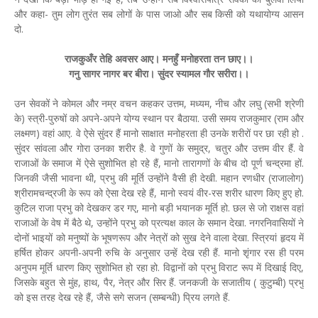
और कहा- तुम लोग तुरंत सब लोगों के पास जाओ और सब किसी को यथायोग्य आसन
दो.
राजकुअँर तेहि अवसर आए। मनहुँ मनोहरता तन छाए।।
गनु सागर नागर बर बीरा। सुंदर स्यामल गौर सरीरा।।
उन सेवकों ने कोमल और नम्र वचन कहकर उत्तम, मध्यम, नीच और लघु (सभी श्रेणी
के) स्त्री-पुरुषों को अपने-अपने योग्य स्थान पर बैठाया. उसी समय राजकुमार (राम और
लक्ष्मण) वहां आए. वे ऐसे सुंदर हैं मानो साक्षात मनोहरता ही उनके शरीरों पर छा रही हो .
सुंदर सांवला और गोरा उनका शरीर है. वे गुणों के समुद्र, चतुर और उत्तम वीर हैं. वे
राजाओं के समाज में ऐसे सुशोभित हो रहे हैं, मानो तारागणों के बीच दो पूर्ण चन्द्रमा हों.
जिनकी जैसी भावना थी, प्रभु की मूर्ति उन्होंने वैसी ही देखी. महान रणधीर (राजालोग)
श्रीरामचन्द्रजी के रूप को ऐसा देख रहे हैं, मानो स्वयं वीर-रस शरीर धारण किए हुए हो.
कुटिल राजा प्रभु को देखकर डर गए, मानो बड़ी भयानक मूर्ति हो. छल से जो राक्षस वहां
राजाओं के वेष में बैठे थे, उन्होंने प्रभु को प्रत्यक्ष काल के समान देखा. नगरनिवासियों ने
दोनों भाइयों को मनुष्यों के भूषणरूप और नेत्रों को सुख देने वाला देखा. स्त्रियां हृदय में
हर्षित होकर अपनी-अपनी रुचि के अनुसार उन्हें देख रही हैं. मानो शृंगार रस ही परम
अनुपम मूर्ति धारण किए सुशोभित हो रहा हो. विद्वानों को प्रभु विराट रूप में दिखाई दिए,
जिसके बहुत से मुंह, हाथ, पैर, नेत्र और सिर हैं. जनकजी के सजातीय ( कुटुम्बी) प्रभु
को इस तरह देख रहे हैं, जैसे सगे सजन (सम्बन्धी) प्रिय लगते हैं.