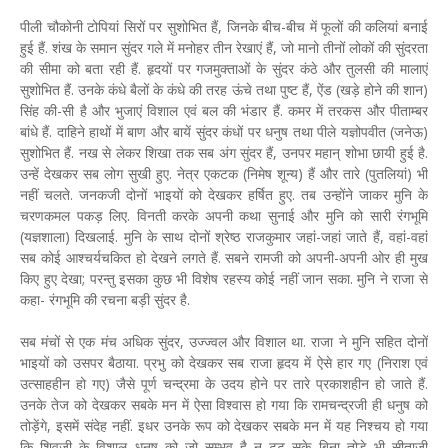
पीली चौकोनी टोपियां सिरों पर सुशोभित हैं, जिनके बीच-बीच में फूलों की कलियां बनाई
हुई हैं. शंख के समान सुंदर गले में मनोहर तीन रेखाएं हैं, जो मानो तीनों लोकों की सुंदरता
की सीमा को बता रही हैं. हृदयों पर गजमुक्ताओं के सुंदर कंठे और तुलसी की मालाएं
सुशोभित हैं. उनके कंधे बैलों के कंधे की तरह ऊंचे तथा पुष्ट हैं, ऐंड (खड़े होने की शान)
सिंह की-सी है और भुजाएं विशाल एवं बल की भंडार हैं. कमर में तरकस और पीताम्बर
बांधे हैं. दाहिने हाथों में बाण और बायें सुंदर कंधों पर धनुष तथा पीले यज्ञोपवीत (जनेऊ)
सुशोभित हैं. नख से लेकर शिखा तक सब अंग सुंदर हैं, उनपर महान् शोभा छायी हुई है.
उन्हें देखकर सब लोग सुखी हुए. नेत्र एकटक (निमेष शून्य) हैं और तारे (पुतलियां) भी
नहीं चलते. जनकजी दोनों भाइयों को देखकर हर्षित हुए. तब उन्होंने जाकर मुनि के
चरणकमल पकड़ लिए. विनती करके अपनी कथा सुनाई और मुनि को सारी रंगभूमि
(यज्ञशाला) दिखलाई. मुनि के साथ दोनों श्रेष्ठ राजकुमार जहां-जहां जाते हैं, वहां-वहां
सब कोई आश्चर्यचकित हो देखने लगते हैं. सबने रामजी को अपनी-अपनी ओर ही मुख
किए हुए देखा; परन्तु इसका कुछ भी विशेष रहस्य कोई नहीं जान सका. मुनि ने राजा से
कहा- रंगभूमि की रचना बड़ी सुंदर है.
सब मंचों से एक मंच अधिक सुंदर, उज्ज्वल और विशाल था. राजा ने मुनि सहित दोनों
भाइयों को उसपर बैठाया. प्रभु को देखकर सब राजा हृदय में ऐसे हार गए (निराश एवं
उत्साहहीन हो गए) जैसे पूर्ण चन्द्रमा के उदय होने पर तारे प्रकाशहीन हो जाते हैं.
उनके तेज को देखकर सबके मन में ऐसा विश्वास हो गया कि रामचन्द्रजी ही धनुष को
तोड़ेंगे, इसमें संदेह नहीं. इधर उनके रूप को देखकर सबके मन में यह निश्चय हो गया
कि शिवजी के विशाल धनुष को जो सम्भव है न टूट सके बिना तोड़े भी सीताजी