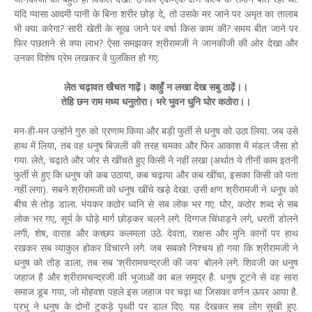
यदि प्यासा आदमी पानी के बिना शरीर छोड़ दे, तो उसके मर जाने पर अमृत का तालाब
भी क्या करेगा? सारी खेती के सूख जाने पर वर्षा किस काम की? समय बीत जाने पर
फिर पछताने से क्या लाभ? ऐसा समझकर श्रीरामजी ने जानकीजी की ओर देखा और
उनका विशेष प्रेम लखकर वे पुलकित हो गए.
लेत चढ़ावत खैचत गाढ़ें। काहुँ न लखा देख सबु ठाढ़ें।।
तेहि छन राम मध्य धनुतोरा। भरे भुवन धुनि घोर कठोरा।।
मन-ही-मन उन्होंने गुरु को प्रणाम किया और बड़ी फुर्ती से धनुष को उठा लिया. जब उसे
हाथ में लिया, तब वह धनुष बिजली की तरह चमका और फिर आकाश में मंडल जैसा हो
गया. लेते, चढ़ाते और जोर से खींचते हुए किसी ने नहीं लखा (अर्थात ये तीनों काम इतनी
फुर्ती से हुए कि धनुष को कब उठाया, कब चढ़ाया और कब खींचा, इसका किसी को पता
नहीं लगा). सबने श्रीरामजी को धनुष खींचे खड़े देखा. उसी क्षण श्रीरामजी ने धनुष को
बीच से तोड़ डाला. भंयकर कठोर ध्वनि से सब लोक भर गए. घोर, कठोर शब्द से सब
लोक भर गए, सूर्य के घोड़े मार्ग छोड़कर चलने लगे. दिग्गज चिंघाड़ने लगे, धरती डोलने
लगी, शेष, वाराह और कच्छप कलमला उठे. देवता, राक्षस और मुनि कानों पर हाथ
रखकर सब व्याकुल होकर विचारने लगे. जब सबको निश्चय हो गया कि श्रीरामजी ने
धनुष को तोड़ डाला, तब सब 'श्रीरामचन्द्रजी की जय' बोलने लगे. शिवजी का धनुष
जहाज है और श्रीरामचन्द्रजी की भुजाओं का बल समुद्र है. धनुष टूटने से वह सारा
समाज डूब गया, जो मोहवश पहले इस जहाज पर चढ़ा था जिसका वर्णन ऊपर आया है.
प्रभु ने धनुष के दोनों टुकड़े पृथ्वी पर डाल दिए. यह देखकर सब लोग सुखी हुए.