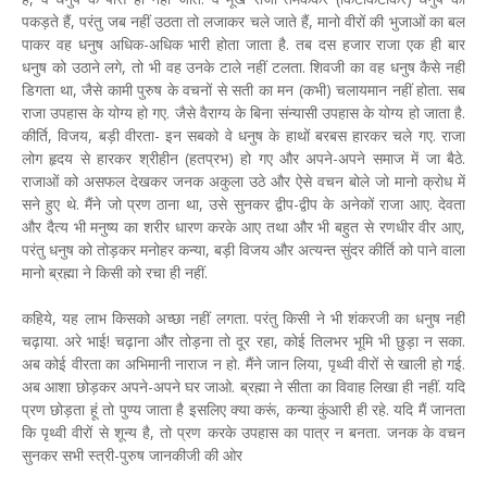
पकड़ते हैं, परंतु जब नहीं उठता तो लजाकर चले जाते हैं, मानो वीरों की भुजाओं का बल
पाकर वह धनुष अधिक-अधिक भारी होता जाता है. तब दस हजार राजा एक ही बार
धनुष को उठाने लगे, तो भी वह उनके टाले नहीं टलता. शिवजी का वह धनुष कैसे नहीं
डिगता था, जैसे कामी पुरुष के वचनों से सती का मन (कभी) चलायमान नहीं होता. सब
राजा उपहास के योग्य हो गए. जैसे वैराग्य के बिना संन्यासी उपहास के योग्य हो जाता है.
कीर्ति, विजय, बड़ी वीरता- इन सबको वे धनुष के हाथों बरबस हारकर चले गए. राजा
लोग हृदय से हारकर श्रीहीन (हतप्रभ) हो गए और अपने-अपने समाज में जा बैठे.
राजाओं को असफल देखकर जनक अकुला उठे और ऐसे वचन बोले जो मानो क्रोध में
सने हुए थे. मैंने जो प्रण ठाना था, उसे सुनकर द्वीप-द्वीप के अनेकों राजा आए. देवता
और दैत्य भी मनुष्य का शरीर धारण करके आए तथा और भी बहुत से रणधीर वीर आए,
परंतु धनुष को तोड़कर मनोहर कन्या, बड़ी विजय और अत्यन्त सुंदर कीर्ति को पाने वाला
मानो ब्रह्मा ने किसी को रचा ही नहीं.
कहिये, यह लाभ किसको अच्छा नहीं लगता. परंतु किसी ने भी शंकरजी का धनुष नहीं
चढ़ाया. अरे भाई! चढ़ाना और तोड़ना तो दूर रहा, कोई तिलभर भूमि भी छुड़ा न सका.
अब कोई वीरता का अभिमानी नाराज न हो. मैंने जान लिया, पृथ्वी वीरों से खाली हो गई.
अब आशा छोड़कर अपने-अपने घर जाओ. ब्रह्मा ने सीता का विवाह लिखा ही नहीं. यदि
प्रण छोड़ता हूं तो पुण्य जाता है इसलिए क्या करूं, कन्या कुंआरी ही रहे. यदि मैं जानता
कि पृथ्वी वीरों से शून्य है, तो प्रण करके उपहास का पात्र न बनता. जनक के वचन
सुनकर सभी स्त्री-पुरुष जानकीजी की ओर