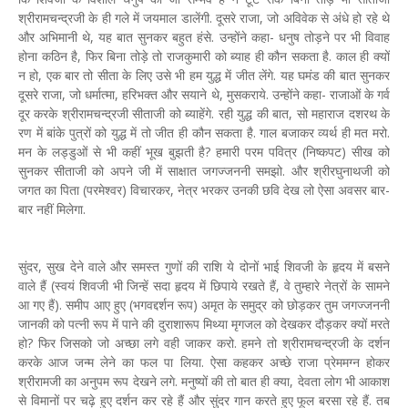
श्रीरामचन्द्रजी के ही गले में जयमाल डालेंगी. दूसरे राजा, जो अविवेक से अंधे हो रहे थे
और अभिमानी थे, यह बात सुनकर बहुत हंसे. उन्होंने कहा- धनुष तोड़ने पर भी विवाह
होना कठिन है, फिर बिना तोड़े तो राजकुमारी को ब्याह ही कौन सकता है. काल ही क्यों
न हो, एक बार तो सीता के लिए उसे भी हम युद्ध में जीत लेंगे. यह घमंड की बात सुनकर
दूसरे राजा, जो धर्मात्मा, हरिभक्त और सयाने थे, मुसकराये. उन्होंने कहा- राजाओं के गर्व
दूर करके श्रीरामचन्द्रजी सीताजी को ब्याहेंगे. रही युद्ध की बात, सो महाराज दशरथ के
रण में बांके पुत्रों को युद्ध में तो जीत ही कौन सकता है. गाल बजाकर व्यर्थ ही मत मरो.
मन के लड्डुओं से भी कहीं भूख बुझती है? हमारी परम पवित्र (निष्कपट) सीख को
सुनकर सीताजी को अपने जी में साक्षात जगज्जननी समझो. और श्रीरघुनाथजी को
जगत का पिता (परमेश्वर) विचारकर, नेत्र भरकर उनकी छवि देख लो ऐसा अवसर बार-
बार नहीं मिलेगा.
सुंदर, सुख देने वाले और समस्त गुणों की राशि ये दोनों भाई शिवजी के हृदय में बसने
वाले हैं (स्वयं शिवजी भी जिन्हें सदा हृदय में छिपाये रखते हैं, वे तुम्हारे नेत्रों के सामने
आ गए हैं). समीप आए हुए (भगवद्दर्शन रूप) अमृत के समुद्र को छोड़कर तुम जगज्जननी
जानकी को पत्नी रूप में पाने की दुराशारूप मिथ्या मृगजल को देखकर दौड़कर क्यों मरते
हो? फिर जिसको जो अच्छा लगे वही जाकर करो. हमने तो श्रीरामचन्द्रजी के दर्शन
करके आज जन्म लेने का फल पा लिया. ऐसा कहकर अच्छे राजा प्रेममग्न होकर
श्रीरामजी का अनुपम रूप देखने लगे. मनुष्यों की तो बात ही क्या, देवता लोग भी आकाश
से विमानों पर चढ़े हुए दर्शन कर रहे हैं और सुंदर गान करते हुए फूल बरसा रहे हैं. तब