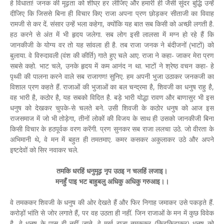
हे विधाता! जनक की मूढ़ता को शीघ्र हर लीजिए और हमारी ही जैसी सुंदर बुद्धि उन्हें
दीजिए कि जिससे बिना ही विचार किए राजा अपना प्रण छोड़कर सीताजी का विवाह
रामजी से कर दें. संसार उन्हें भला कहेगा, क्योंकि यह बात सब किसी को अच्छी लगती है.
हठ करने से अंत में भी हृदय जलेगा. सब लोग इसी लालसा में मग्न हो रहे हैं कि
जानकीजी के योग्य वर तो यह सांवला ही है. तब राजा जनक ने बंदीजनों (भाटों) को
बुलाया. वे विरुदावली (वंश की कीर्ति) गाते हुए चले आए. राजा ने कहा- जाकर मेरा प्रण
सबसे कहो. भाट चले, उनके हृदय में कम आनंद न था. भाटों ने श्रेष्ठ वचन कहा- हे
पृथ्वी की पालना करने वाले सब राजागण! सुनिए. हम अपनी भुजा उठाकर जनकजी का
विशाल प्रण कहते हैं. राजाओं की भुजाओं का बल चन्द्रमा है, शिवजी का धनुष राहु है,
वह भारी है, कठोर है, यह सबको विदित है. बड़े भारी योद्धा रावण और बाणासुर भी इस
धनुष को देखकर चुपके-से चलते बने. उसी शिवजी के कठोर धनुष को आज इस
राजसमाज में जो भी तोड़ेगा, तीनों लोकों की विजय के साथ ही उसको जानकीजी बिना
किसी विचार के हठपूर्वक वरण करेंगी. प्रण सुनकर सब राजा ललचा उठे. जो वीरता के
अभिमानी थे, वे मन में बहुत ही तमतमाए. कमर कसकर अकुलाकर उठे और अपने
इष्टदेवों को सिर नवाकर चले.
तमकि धरहिं धनुमूढ़ नृप उठइ न चलहिं लजाइ।
मनहुँ पाइ भट बाहुबलु अधिकु अधिकु गरुआइ।।
वे तमककर शिवजी के धनुष की ओर देखते हैं और फिर निगाह जमाकर उसे पकड़ते हैं.
करोड़ों भांति से जोर लगाते हैं, पर वह उठता ही नहीं. जिन राजाओं के मन में कुछ विवेक
है, वे धनुष के पास ही नहीं जाते. वे मूर्ख राजा तमककर (किटकिटाकर) धनुष को