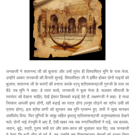
जनकजी ने शतानन्द जी को बुलाया और उन्हें तुरंत ही विश्वामित्र मुनि के पास भेजा.
उन्होंने आकर जनकजी की विनती सुनाई. विश्वामित्र जी ने हर्षित होकर दोनों भाइयों को
बुलाया. शतानन्द जी के चरणों की वन्दना करके प्रभु श्रीरामचन्द्रजी गुरुजी के पास जा
बैठे. तब मुनि ने कहा- हे तात! चलो, जनकजी ने बुला भेजा है. चलकर सीताजी के
स्वयंवर को देखना चाहिए. देखें ईश्वर किसको बड़ाई देते हैं. लक्ष्मणजी ने कहा- हे नाथ!
जिसपर आपकी कृपा होगी, वही बड़ाई का पात्र होगा (धनुष तोड़ने का श्रेय उसी को
प्राप्त होगा). इस श्रेष्ठ वाणी को सुनकर सब मुनि प्रसन्न हुए. सभी ने सुख मानकर
आशीर्वाद दिया. फिर मुनियों के समूह सहित कृपालु श्रीरामचन्द्रजी धनुषयज्ञशाला देखने
चले. दोनों भाई रंगभूमि में आए हैं, ऐसी खबर जब सब नगरनिवासियों ने पाई, तब बालक,
जवान, बूढ़े, स्त्री, पुरुष सभी घर और काम-काज को भुलाकर चल दिए. जब जनकजी
ने देखा कि बड़ी भीड़ हो गई है, तब उन्होंने सब विश्वासपात्र सेवकों को बुलवा लिया