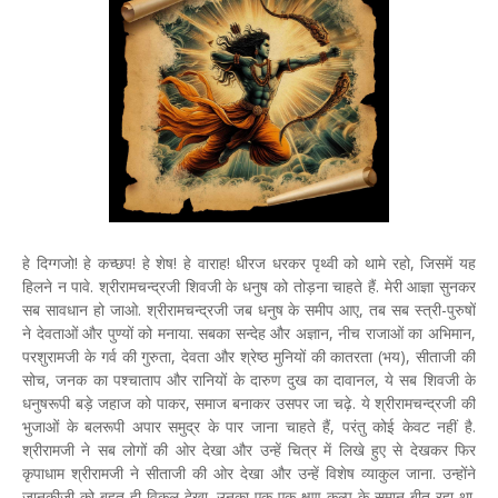
हे दिग्गजो! हे कच्छप! हे शेष! हे वाराह! धीरज धरकर पृथ्वी को थामे रहो, जिसमें यह
हिलने न पावे. श्रीरामचन्द्रजी शिवजी के धनुष को तोड़ना चाहते हैं. मेरी आज्ञा सुनकर
सब सावधान हो जाओ. श्रीरामचन्द्रजी जब धनुष के समीप आए, तब सब स्त्री-पुरुषों
ने देवताओं और पुण्यों को मनाया. सबका सन्देह और अज्ञान, नीच राजाओं का अभिमान,
परशुरामजी के गर्व की गुरुता, देवता और श्रेष्ठ मुनियों की कातरता (भय), सीताजी की
सोच, जनक का पश्चाताप और रानियों के दारुण दुख का दावानल, ये सब शिवजी के
धनुषरूपी बड़े जहाज को पाकर, समाज बनाकर उसपर जा चढ़े. ये श्रीरामचन्द्रजी की
भुजाओं के बलरूपी अपार समुद्र के पार जाना चाहते हैं, परंतु कोई केवट नहीं है.
श्रीरामजी ने सब लोगों की ओर देखा और उन्हें चित्र में लिखे हुए से देखकर फिर
कृपाधाम श्रीरामजी ने सीताजी की ओर देखा और उन्हें विशेष व्याकुल जाना. उन्होंने
जानकीजी को बहुत ही विकल देखा. उनका एक-एक क्षण कल्प के समान बीत रहा था.