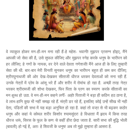
वे व्याकुल होकर मन-ही-मन मना रही हैं-हे महेश- भवानी! मुझपर प्रसन्न होइए, मैंने
आपकी जो सेवा की है, उसे सुफल कीजिए और मुझपर स्नेह करके धनुष के भारीपन को
हर लीजिए. हे गणों के नायक, वर देने वाले देवता गणेशजी! मैंने आज ही के लिए तुम्हारी
सेवा की थी. बार-बार मेरी विनती सुनकर धनुष का भारीपन बहुत ही कम कर दीजिए.
श्रीरघुनाथजी की ओर देख-देखकर सीताजी धीरज धरकर देवताओं को मना रही हैं.
उनके नेत्रों में प्रेम के आंसू भरे हैं और शरीर में रोमांच हो रहा है. अच्छी तरह नेत्र
भरकर श्रीरामजी की शोभा देखकर, फिर पिता के प्रण का स्मरण करके सीताजी का
मन क्षुब्ध हो उठा. वे मन-ही-मन कहने लगीं- अहो! पिताजी ने बड़ा ही कठिन हठ ठाना है,
वे लाभ-हानि कुछ भी नहीं समझ रहे हैं. मंत्री डर रहे हैं, इसलिए कोई उन्हें सीख भी नहीं
देता, पंडितों की सभा में यह बड़ा अनुचित हो रहा है. कहां तो वज्र से भी बढ़कर कठोर
धनुष और कहां ये कोमल शरीर किशोर श्यामसुंदर! हे विधाता! मैं हृदय में किस तरह
धीरज धरूं, सिरस के फूल के कण से कहीं हीरा छेदा जाता है. सारी सभा की बुद्धि भोली
(बावली) हो गई है, अतः हे शिवजी के धनुष! अब तो मुझे तुम्हारा ही आसरा है.