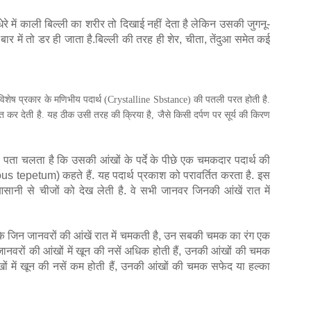
ेरे
में
काली
बिल्ली
का
शरीर
तो
दिखाई
नहीं
देता
है
लेकिन
उसकी
जुगनू
-
बार
में
तो
डर
ही
जाता
है
.
बिल्ली
की
तरह
ही
शेर
,
चीता
,
तेंदुआ
समेत
कई
विशेष
प्रकार
के
मणिभीय
पदार्थ
(Crystalline Sbstance)
की
पतली
परत
होती
है
.
ित
कर
देती
है
.
यह
ठीक
उसी
तरह
की
क्रिया
है
,
जैसे
किसी
दर्पण
पर
सूर्य
की
किरण
े
पता
चलता
है
कि
उसकी
आंखों
के
पर्दे
के
पीछे
एक
चमकदार
पदार्थ
की
us tepetum)
कहते
हैं
.
यह
पदार्थ
प्रकाश
को
परावर्तित
करता
है
.
इस
सानी
से
चीजों
को
देख
लेती
है
.
वे
सभी
जानवर
जिनकी
आंखें
रात
में
ि
जिन
जानवरों
की
आंखें
रात
में
चमकती
है
,
उन
सबकी
चमक
का
रंग
एक
जानवरों
की
आंखों
में
खून
की
नसें
अधिक
होती
हैं
,
उनकी
आंखों
की
चमक
ों
में
खून
की
नसें
कम
होती
हैं
,
उनकी
आंखों
की
चमक
सफेद
या
हल्का