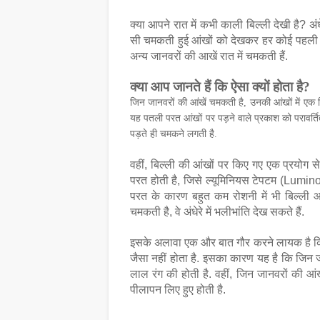
क्या
आपने
रात
में
कभी
काली
बिल्ली
देखी
है
अंध
?
सी
चमकती
हुई
आंखों
को
देखकर
हर
कोई
पहली
अन्य
जानवरों
की
आखें
रात
में
चमकती
हैं
.
क्या
आप
जानते
हैं
कि
ऐसा
क्यों
होता
है
?
जिन
जानवरों
की
आंखें
चमकती
है
,
उनकी
आंखों
में
एक
यह
पतली
परत
आंखों
पर
पड़ने
वाले
प्रकाश
को
परावर्त
पड़ते
ही
चमकने
लगती
है
.
वहीं
बिल्ली
की
आंखों
पर
किए
गए
एक
प्रयोग
स
,
परत
होती
है
,
जिसे
ल्यूमिनियस
टेपटम
(Lumino
परत
के
कारण
बहुत
कम
रोशनी
में
भी
बिल्ली
आ
चमकती
है
,
वे
अंधेरे
में
भलीभांति
देख
सकते
हैं
.
इसके
अलावा
एक
और
बात
गौर
करने
लायक
है
क
जैसा
नहीं
होता
है
.
इसका
कारण
यह
है
कि
जिन
लाल
रंग
की
होती
है
.
वहीं
,
जिन
जानवरों
की
आंख
पीलापन
लिए
हुए
होती
है
.