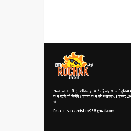
रोचक जानकारी एक ऑनलाइन पोर्टल है जहा आपको दुनिया 
तथ्य पढ़ने को मिलेंगे। रोचक तथ्य की स्थापना 01नवम्बर 
थी।
Email:mrankitmishra96@gmail.com