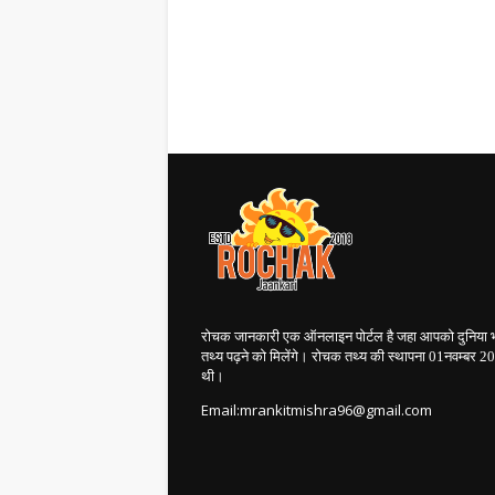
रोचक जानकारी एक ऑनलाइन पोर्टल है जहा आपको दुनिया 
तथ्य पढ़ने को मिलेंगे। रोचक तथ्य की स्थापना 01नवम्बर 
थी।
Email:mrankitmishra96@gmail.com