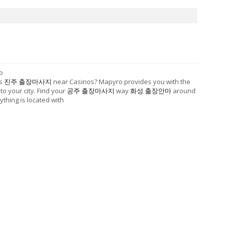
o
ts
진주 출장마사지
near Casinos? Mapyro provides you with the
to your city. Find your
공주 출장마사지
way
화성 출장안마
around
ything is located with