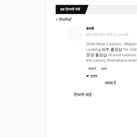
एक टिप्पणी भेजें
1 टिप्पणियाँ
बेनामी
4 मार्च 2022 को 9:21 pm बजे
Slots Near Casinos - Mapyr
Looking
파주 출장샵
for slo
문경 출장샵
closest casinos 
the casino, find where ever
जवाब दें
हटाएं
उत्तर
जवाब दें
टिप्पणी जोड़ें