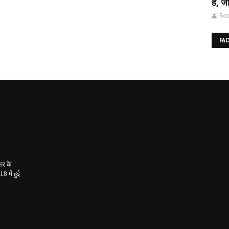
है, जा
Roc
FA
भर के
2018
में हुई