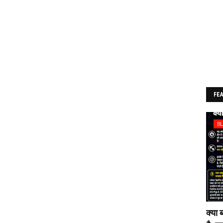
FE
B
क्या 